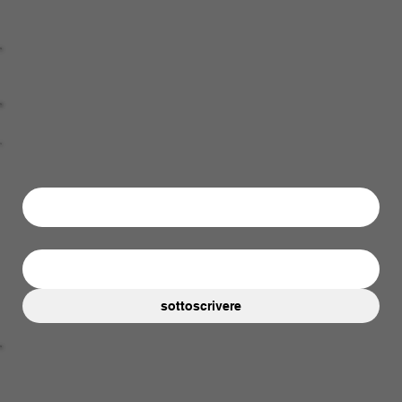
10,000mAh Powerbank
Charger
Iscriviti alla nostra newsletter
Iscriviti per ricevere aggiornamenti su nuovi prodotti e
offerte speciali
Avete domande su un prodotto o un ordine?
Centro assistenza
Nome completo
*
E-Mail
*
sottoscrivere
Policy
Terms & Conditions
Privacy Policy