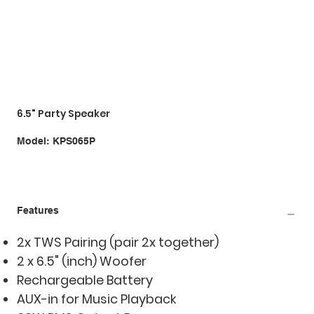
6.5" Party Speaker
SKU
Model:
KPS065P
KPS065P
Features
2x TWS Pairing (pair 2x together)
2 x 6.5" (inch) Woofer
Rechargeable Battery
AUX-in for Music Playback