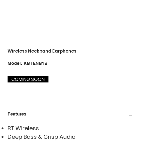
Wireless Neckband Earphones
SKU
Model:
KBTENB1B
KBTENB1B
COMING SOON
Features
BT Wireless
Deep Bass & Crisp Audio